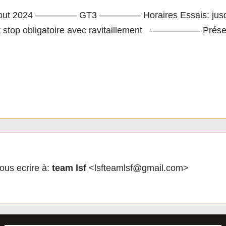
t 2024 ————– GT3 ————– Horaires Essais: jusqu’aux 
it stop obligatoire avec ravitaillement —————– Présen
ous ecrire à:
team lsf
<lsfteamlsf@gmail.com>