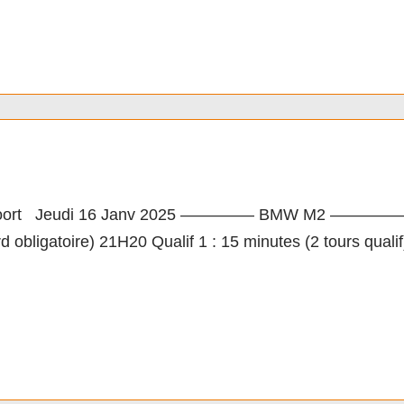
acing Cup by LSF M6
rt Jeudi 16 Janv 2025 ————– BMW M2 ————– Horaire
d obligatoire) 21H20 Qualif 1 : 15 minutes (2 tours qua