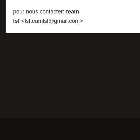
pour nous contacter:
team
lsf
<lsfteamlsf@gmail.com>