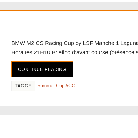
[PC][ACC] BMW M2 CS R
BMW M2 CS Racing Cup by LSF Manche 1 Laguna
Horaires 21H10 Briefing d’avant course (présence s
CONTINUE READING
Summer Cup ACC
TAGGÉ
[PC][ACC] Summer Cup 