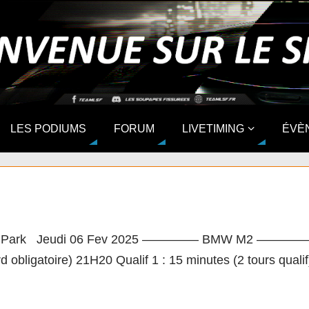
LES PODIUMS
FORUM
LIVETIMING
ÉVÈ
acing Cup by LSF M7
Park Jeudi 06 Fev 2025 ————– BMW M2 ————– Horair
d obligatoire) 21H20 Qualif 1 : 15 minutes (2 tours qua