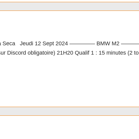
acing Cup by LSF M1
 Seca Jeudi 12 Sept 2024 ————– BMW M2 ————– Hor
ur Discord obligatoire) 21H20 Qualif 1 : 15 minutes (2 
GT3 M6