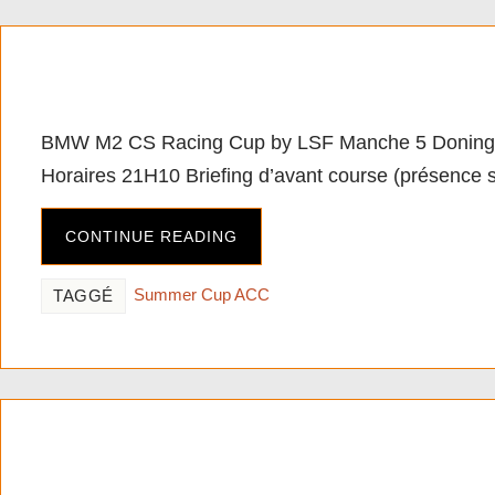
[PC][ACC] BMW M2 CS R
BMW M2 CS Racing Cup by LSF Manche 5 Doning
Horaires 21H10 Briefing d’avant course (présence s
CONTINUE READING
Summer Cup ACC
TAGGÉ
[PC][ACC] BMW M2 CS R