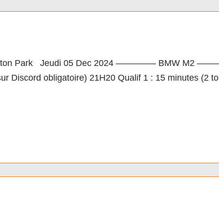
acing Cup by LSF M5
ton Park Jeudi 05 Dec 2024 ————– BMW M2 ————– Ho
ur Discord obligatoire) 21H20 Qualif 1 : 15 minutes (2 
acing Cup by LSF M4