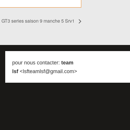
 GT3 series saison 9 manche 5 Srv1
pour nous contacter:
team
lsf
<lsfteamlsf@gmail.com>