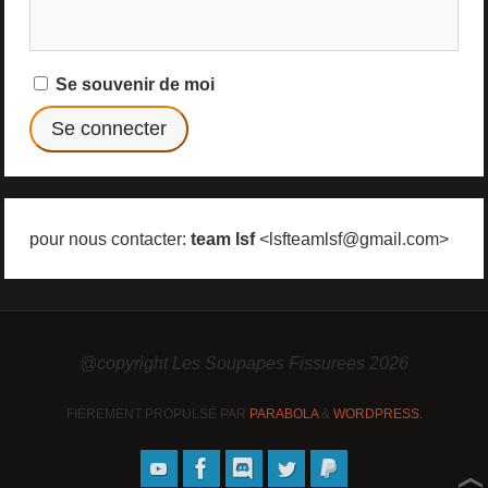
Se souvenir de moi
pour nous contacter:
team lsf
<lsfteamlsf@gmail.com>
@copyright Les Soupapes Fissurees 2026
FIÈREMENT PROPULSÉ PAR
PARABOLA
&
WORDPRESS.