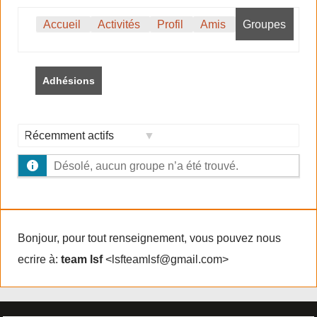
Accueil
Activités
Profil
Amis
Groupes
Adhésions
Trier
Désolé, aucun groupe n’a été trouvé.
par:
Bonjour, pour tout renseignement, vous pouvez nous
ecrire à:
team lsf
<lsfteamlsf@gmail.com>