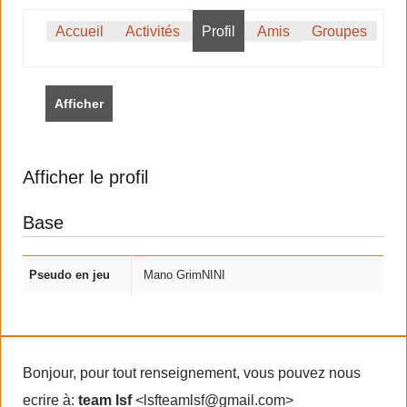
Accueil
Activités
Profil
Amis
Groupes
Afficher
Afficher le profil
Base
Pseudo en jeu
Mano GrimNINI
Bonjour, pour tout renseignement, vous pouvez nous
ecrire à:
team lsf
<lsfteamlsf@gmail.com>