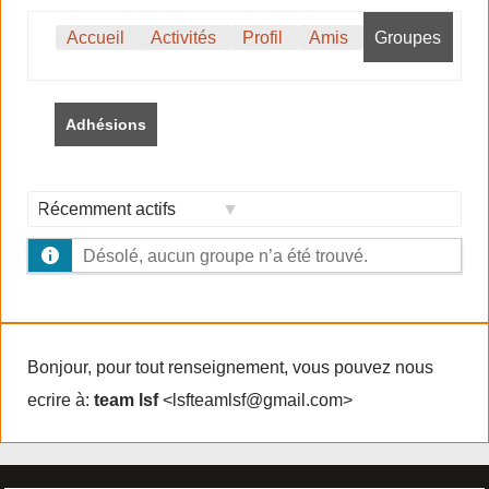
Accueil
Activités
Profil
Amis
Groupes
Adhésions
Trier
Désolé, aucun groupe n’a été trouvé.
par:
Bonjour, pour tout renseignement, vous pouvez nous
ecrire à:
team lsf
<lsfteamlsf@gmail.com>