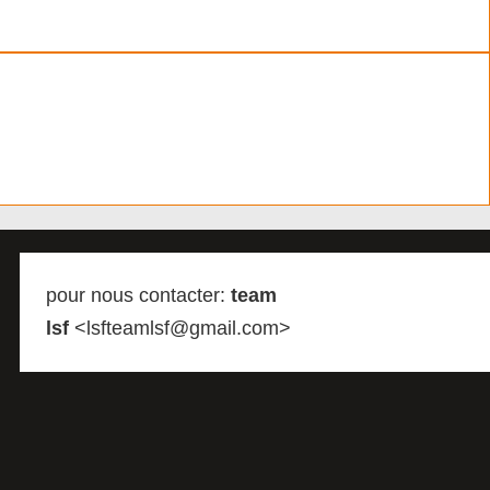
pour nous contacter:
team
lsf
<lsfteamlsf@gmail.com>