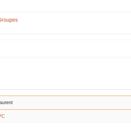
Groupes
laurent
PC