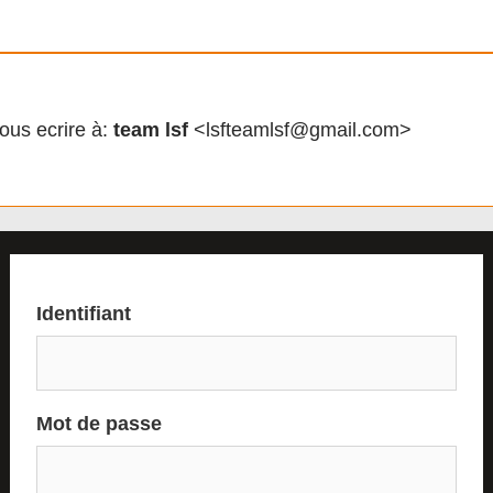
ous ecrire à:
team lsf
<lsfteamlsf@gmail.com>
Identifiant
Mot de passe