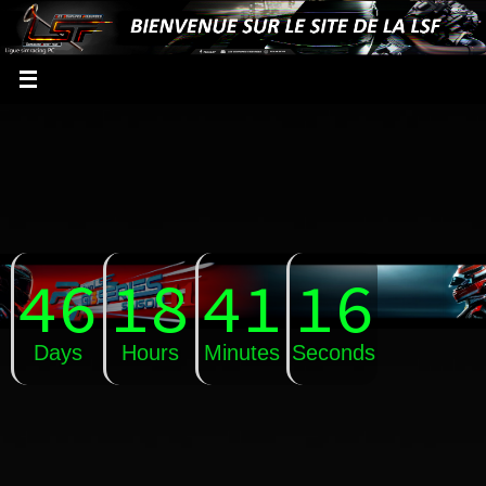
46
18
41
15
Days
Hours
Minutes
Seconds