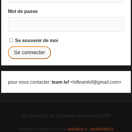
Mot de passe
Se souvenir de moi
pour nous contacter:
team lsf
<lsfteamlsf@gmail.com>
@copyright Les Soupapes Fissurees 2026
FIÈREMENT PROPULSÉ PAR
PARABOLA
&
WORDPRESS.