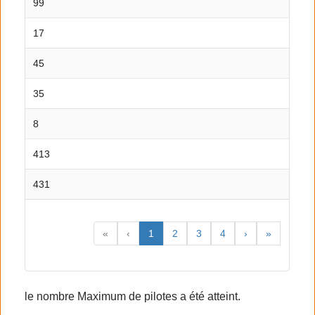
99
17
45
35
8
413
431
«
‹
1
2
3
4
›
»
le nombre Maximum de pilotes a été atteint.