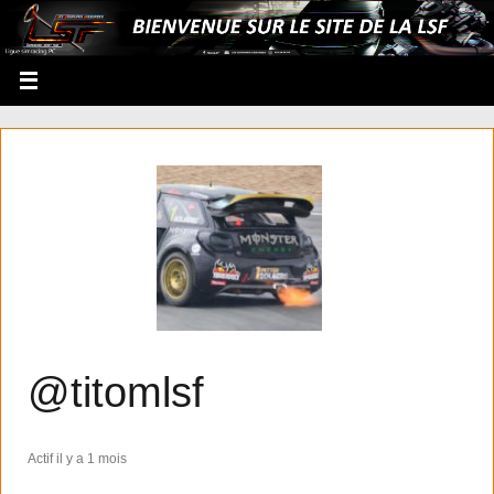
@titomlsf
Actif il y a 1 mois