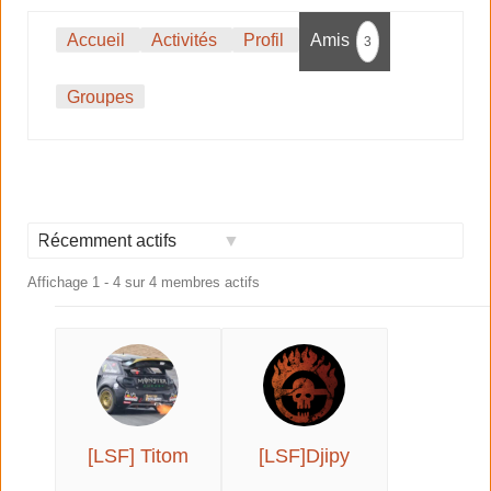
Accueil
Activités
Profil
Amis
3
Groupes
Afficher
Affichage 1 - 4 sur 4 membres actifs
par
activité:
[LSF] Titom
[LSF]Djipy