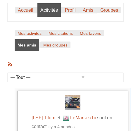
Accueil
Activités
Profil
Amis
Groupes
Mes activités
Mes citations
Mes favoris
Mes amis
Mes groupes
Flux
RSS
Activités
Afficher
du
par
activité:
membre
[LSF] Titom
et
LeMarrakchi
sont en
contact
il y a 4 années