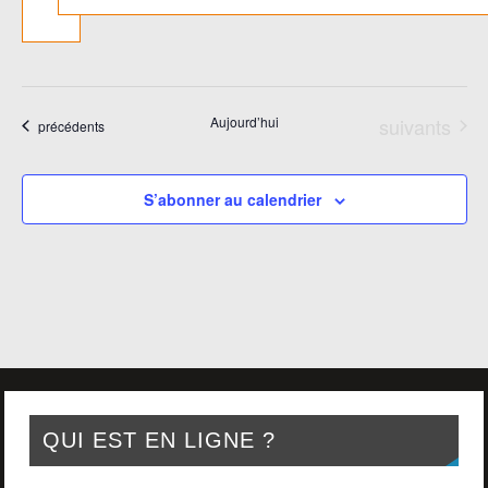
Évènements
Aujourd’hui
suivants
Évènements
précédents
S’abonner au calendrier
QUI EST EN LIGNE ?