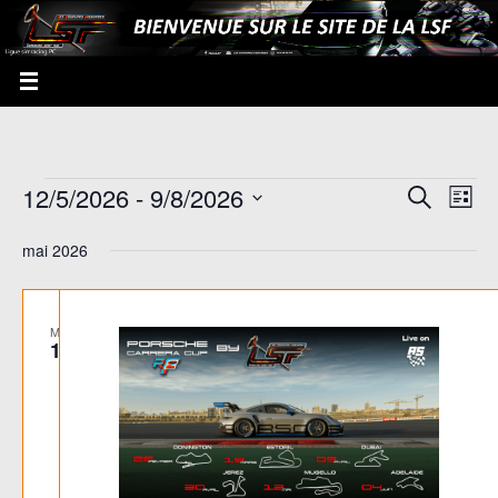
12/5/2026
 - 
9/8/2026
Recherche
Recherche
Navi
Liste
et
de
Sélectionnez
mai 2026
navigation
vues
une
de
Évè
date.
vues
MAR
12
Évènement