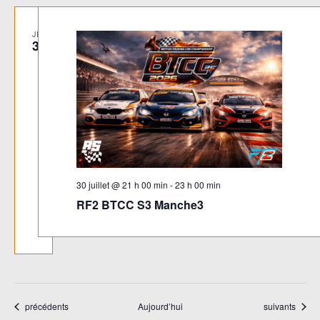
JEU
30
30 juillet @ 21 h 00 min
-
23 h 00 min
RF2 BTCC S3 Manche3
Évènements
Évènements
précédents
Aujourd’hui
suivants