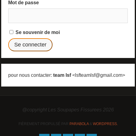
Mot de passe
Se souvenir de moi
pour nous contacter:
team lsf
<lsfteamlsf@gmail.com>
@copyright Les Soupapes Fissurees 2026
FIÈREMENT PROPULSÉ PAR
PARABOLA
&
WORDPRESS.