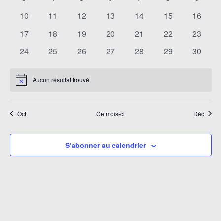
vues
évènements
évènements
évènements
évènements
évènements
évènements
évènem
0
0
0
0
0
0
0
10
11
12
13
14
15
16
Évènement
évènements
évènements
évènements
évènements
évènements
évènements
évènem
0
0
0
0
0
0
0
17
18
19
20
21
22
23
évènements
évènements
évènements
évènements
évènements
évènements
évènem
0
0
0
0
0
0
0
24
25
26
27
28
29
30
évènements
évènements
évènements
évènements
évènements
évènements
évènem
Aucun résultat trouvé.
Notice
Oct
Ce mois-ci
Déc
S’abonner au calendrier