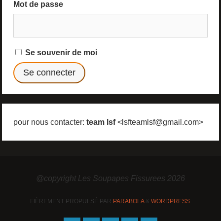
Mot de passe
Se souvenir de moi
pour nous contacter:
team lsf
<lsfteamlsf@gmail.com>
@copyright Les Soupapes Fissurees 2026
FIÈREMENT PROPULSÉ PAR
PARABOLA
&
WORDPRESS.