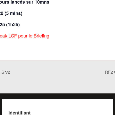
 tours lancés sur 10mns
0 (5 mins)
25 (1h25)
ak LSF pour le Briefing
 Srv2
RF2 
Identifiant