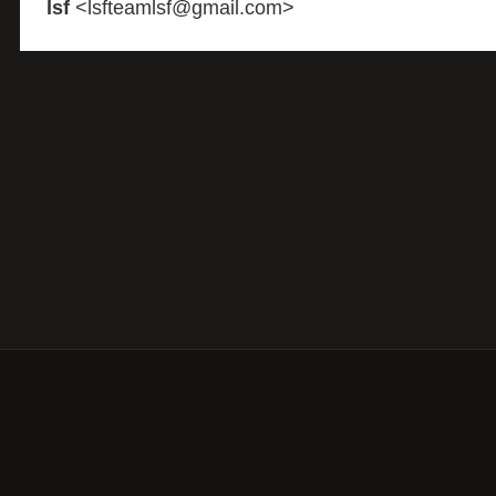
lsf
<lsfteamlsf@gmail.com>