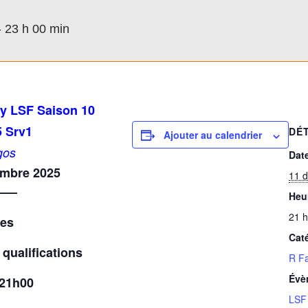
-
23 h 00 min
y LSF Saison 10
 Srv1
DÉ
Ajouter au calendrier
gos
Date
embre 2025
11 
—–
Heur
21 h
res
Cat
 qualifications
R Fa
Évè
 21h00
LSF