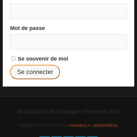
Mot de passe
Se souvenir de moi
@copyright Les Soupapes Fissurees 2026
FIÈREMENT PROPULSÉ PAR
PARABOLA
&
WORDPRESS.