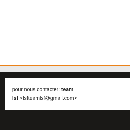
pour nous contacter:
team
lsf
<lsfteamlsf@gmail.com>