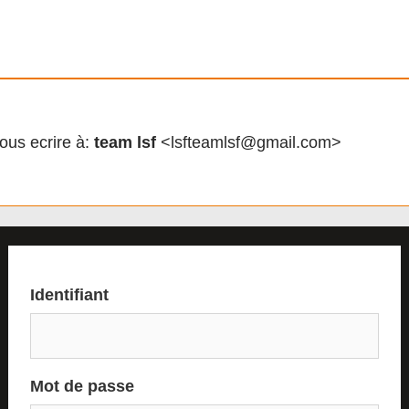
ous ecrire à:
team lsf
<lsfteamlsf@gmail.com>
Identifiant
Mot de passe