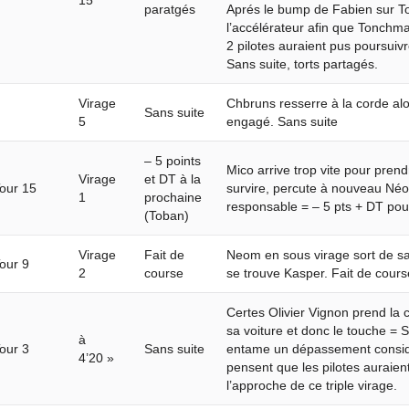
15
paratgés
Aprés le bump de Fabien sur Ton
l’accélérateur afin que Tonchm
2 pilotes auraient pus poursuivr
Sans suite, torts partagés.
Virage
Chbruns resserre à la corde alor
Sans suite
5
engagé. Sans suite
– 5 points
Mico arrive trop vite pour prend
Virage
et DT à la
our 15
survire, percute à nouveau Néo
1
prochaine
responsable = – 5 pts + DT pou
(Toban)
Virage
Fait de
Neom en sous virage sort de sa 
our 9
2
course
se trouve Kasper. Fait de cours
Certes Olivier Vignon prend la 
sa voiture et donc le touche = 
à
our 3
Sans suite
entame un dépassement consid
4’20 »
pensent que les pilotes auraient
l’approche de ce triple virage.