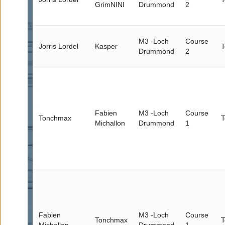
GrimNINI
Drummond
2
M3 -Loch
Course
Jorris Lordel
Kasper
T
Drummond
2
Fabien
M3 -Loch
Course
Tonchmax
T
Michallon
Drummond
1
Fabien
M3 -Loch
Course
Tonchmax
T