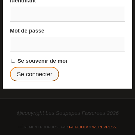
Identifiant
Mot de passe
Se souvenir de moi
@copyright Les Soupapes Fissurees 2026
FIÈREMENT PROPULSÉ PAR
PARABOLA
&
WORDPRESS.