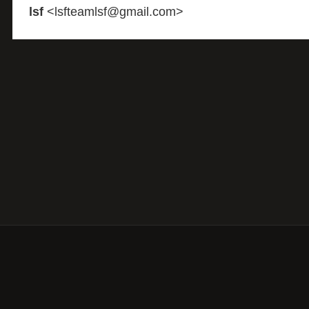
lsf
<lsfteamlsf@gmail.com>