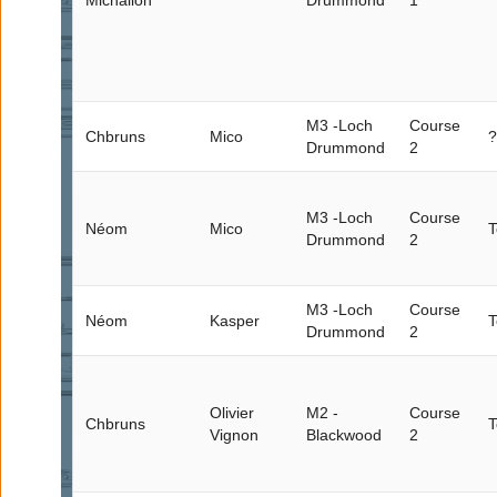
Michallon
Drummond
1
M3 -Loch
Course
Chbruns
Mico
?
Drummond
2
M3 -Loch
Course
Néom
Mico
T
Drummond
2
M3 -Loch
Course
Néom
Kasper
T
Drummond
2
Olivier
M2 -
Course
Chbruns
T
Vignon
Blackwood
2