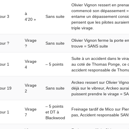
Olivier Vignon ressert en prenan
commencé son dépassement = S
à
our 3
Sans suite
entame un dépassement consid
4’20 »
pensent que les pilotes auraient
triple virage.
Virage
Olivier Vignon ferme la porte en
our ?
Sans suite
?
trouve = SANS suite
Suite à un accident dans le vir
Virage
our 1
– 5 points
au coté de Thomas Ponge, ce der
4
accident responsable de Thoma
Arckeo ressert sur Olivier Vigno
Virage
our 19
Sans suite
déjà sur le vibreur, Arckeo aurai
2
puissent prendre le virage = 
– 5 points
Virage
Freinage tardif de Mico sur Pier
our 1
et DT à
7
pas, Accident responsable SAN
Blackwood