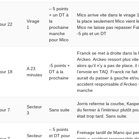
– 5 points
+ un DT à
Mico arrive vite dans le virage 1 
Virage
la
la place seulement Mico vient le
our 22
1
prochaine
Mico ne laisse pas repasser Fa
manche
-5 pts et un DT
pour Mico
Franck se met à droite dans la 
Arckeo. Arckeo ressort plus vite
-5 points +
alors qu’il n’y a pas de place, il
A 23
our 18
DT à la
l’envoie en TAQ. Franck ne fai
minutes
prochaine
aurait du passer à gauche et/ou
accident responsable d’Arckeo =
manche
Jorris referme la courbe, Kasper
Secteur
our 7
Sans suite
du fermer à l’intérieur plutôt 
3
était trop tard. Sans suite.
– 5 points
Freinage tardif de Mano qui percu
Secteur
et DT pour
our 7
piste = accident responsable d