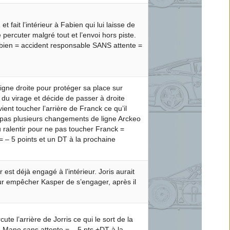
et fait l’intérieur à Fabien qui lui laisse de
 percuter malgré tout et l’envoi hors piste.
bien = accident responsable SANS attente =
ligne droite pour protéger sa place sur
 du virage et décide de passer à droite
 vient toucher l’arrière de Franck ce qu’il
t pas plusieurs changements de ligne Arckeo
 ralentir pour ne pas toucher Franck =
 – 5 points et un DT à la prochaine
 est déjà engagé à l’intérieur. Joris aurait
pour empêcher Kasper de s’engager, après il
te l’arrière de Jorris ce qui le sort de la
e Mano sans attente = – 5 pts +DT à la