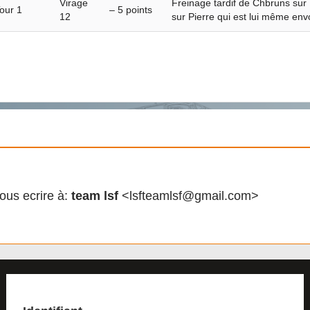
Virage
Freinage tardif de Chbruns sur 
our 1
– 5 points
12
sur Pierre qui est lui même env
ous ecrire à:
team lsf
<lsfteamlsf@gmail.com>