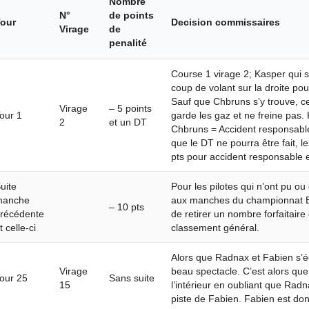
Nombre
N°
de points
our
Decision commissaires
Virage
de
penalité
Course 1 virage 2; Kasper qui s
coup de volant sur la droite pour
Sauf que Chbruns s’y trouve, ce
Virage
– 5 points
our 1
garde les gaz et ne freine pas.
2
et un DT
Chbruns = Accident responsable
que le DT ne pourra être fait, l
pts pour accident responsable e
uite
Pour les pilotes qui n’ont pu ou
manche
aux manches du championnat BT
– 10 pts
récédente
de retirer un nombre forfaitair
t celle-ci
classement général.
Alors que Radnax et Fabien s’é
Virage
beau spectacle. C’est alors que
our 25
Sans suite
15
l’intérieur en oubliant que Radn
piste de Fabien. Fabien est do