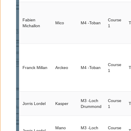
Fabien
Course
Mico
M4 -Toban
T
Michallon
1
Course
Franck Millan
Arckeo
M4 -Toban
T
1
M3 -Loch
Course
Jorris Lordel
Kasper
T
Drummond
1
Mano
M3 -Loch
Course
Jorris Lordel
T