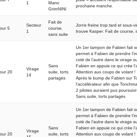
1
Mano
prochaine manche.
GrimNINI
Fait de
Secteur
Jorris freine trop tard et sous-vi
our 5
course,
1
trouve Kasper. Fait de course, 
sans suite
Un 1er tampon de Fabien fait so
permet à Fabien de prendre l’int
coté de l’autre dans le virage 
Sans
Fabien en appuie ce qui crée l’
Virage
our 20
suite, torts
Attention aux coups de volant !
14
partagés
Aprés le bump de Fabien sur Ton
l’accélérateur afin que Tonchm
2 pilotes auraient pus poursuivr
Sans suite, torts partagés
Un 1er tampon de Fabien fait so
permet à Fabien de prendre l’int
coté de l’autre dans le virage 
Sans
Fabien en appuie ce qui crée l’
Virage
our 20
suite, torts
Attention aux coups de volant !