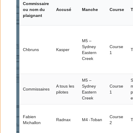
Commissaire
ou nom du
Accusé
Manche
Course
T
plaignant
M5 –
Sydney
Course
Chbruns
Kasper
T
Eastern
1
Creek
M5 –
S
A tous les
Sydney
Course
Commissaires
pilotes
Eastern
1
p
Creek
e
Fabien
Course
Radnax
M4 -Toban
T
Michallon
2