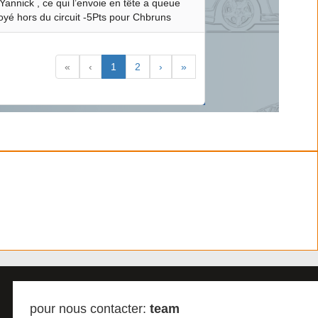
Yannick , ce qui l’envoie en tête a queue
oyé hors du circuit -5Pts pour Chbruns
«
‹
1
2
›
»
pour nous contacter:
team