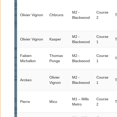
M2 -
Course
Olivier Vignon
Chbruns
T
Blackwood
2
M2 -
Course
Olivier Vignon
Kasper
T
Blackwood
1
Fabien
Thomas
M2 -
Course
T
Michallon
Ponge
Blackwood
1
Olivier
M2 -
Course
Arckeo
T
Vignon
Blackwood
1
M1 – Mills
Course
Pierre
Mico
T
Metro
2