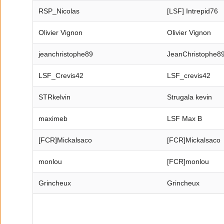
RSP_Nicolas
[LSF] Intrepid76
Olivier Vignon
Olivier Vignon
jeanchristophe89
JeanChristophe8
LSF_Crevis42
LSF_crevis42
STRkelvin
Strugala kevin
maximeb
LSF Max B
[FCR]Mickalsaco
[FCR]Mickalsaco
monlou
[FCR]monlou
Grincheux
Grincheux