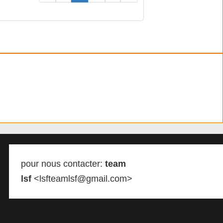
pour nous contacter:
team
lsf
<lsfteamlsf@gmail.com>