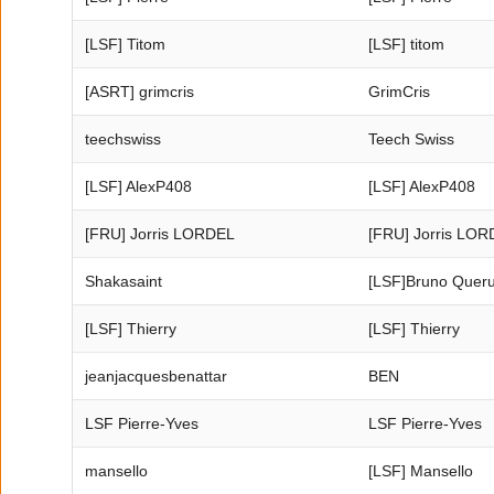
[LSF] Titom
[LSF] titom
[ASRT] grimcris
GrimCris
teechswiss
Teech Swiss
[LSF] AlexP408
[LSF] AlexP408
[FRU] Jorris LORDEL
[FRU] Jorris LO
Shakasaint
[LSF]Bruno Quer
[LSF] Thierry
[LSF] Thierry
jeanjacquesbenattar
BEN
LSF Pierre-Yves
LSF Pierre-Yves
mansello
[LSF] Mansello