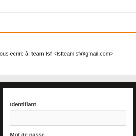
ous ecrire à:
team lsf
<lsfteamlsf@gmail.com>
Identifiant
Mot de passe