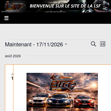
Maintenant
 - 
17/11/2026
Recherche
Recherche
Navi
Liste
et
de
Sélectionnez
août 2026
navigation
vues
une
de
Évè
date.
vues
JEU
13
Évènement