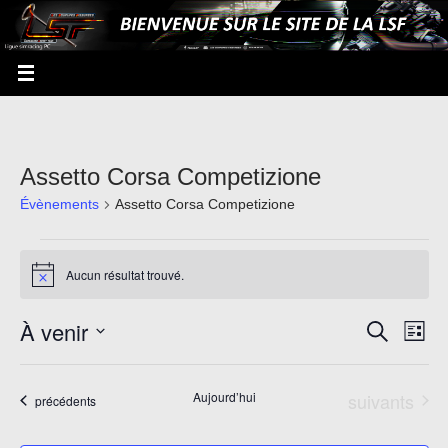
Assetto Corsa Competizione
Évènements
Assetto Corsa Competizione
Aucun résultat trouvé.
Notice
À venir
Recherche
Recherche
Navi
Liste
et
de
Sélectionnez
navigation
vues
une
Évènements
Aujourd’hui
suivants
Évènements
précédents
de
Évè
date.