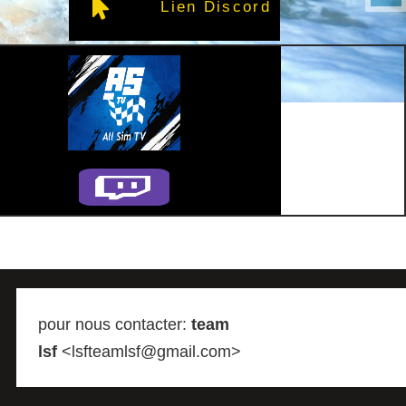
Lien Discord
pour nous contacter:
team
lsf
<lsfteamlsf@gmail.com>