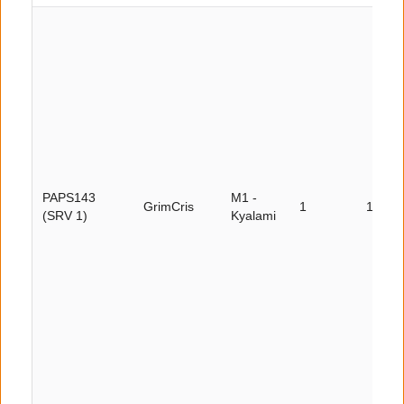
PAPS143
M1 -
GrimCris
1
12
(SRV 1)
Kyalami