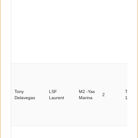
Tony
LSF
M2 -Yas
Tour
2
Delavegas
Laurent
Marina
19