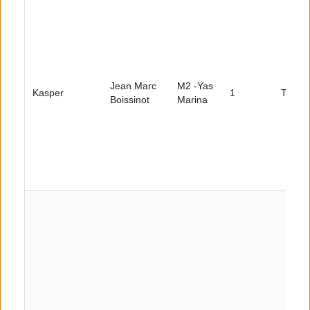
Jean Marc
M2 -Yas
Kasper
1
Tour 2
Boissinot
Marina