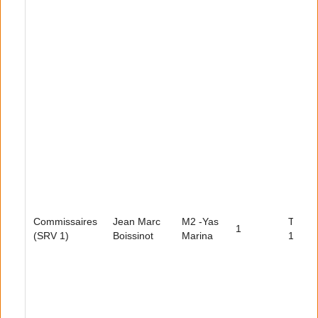
Commissaires
Jean Marc
M2 -Yas
Tour
1
(SRV 1)
Boissinot
Marina
10