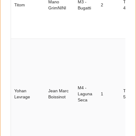
Mano
M3 -
Tour
Titom
2
GrimNINI
Bugatti
42
M4 -
Yohan
Jean Marc
Tour
Laguna
1
Levrage
Boissinot
51
Seca