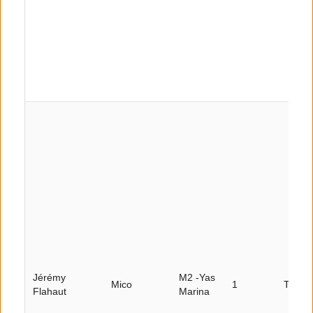
Jérémy
M2 -Yas
Mico
1
Tour 2
Flahaut
Marina