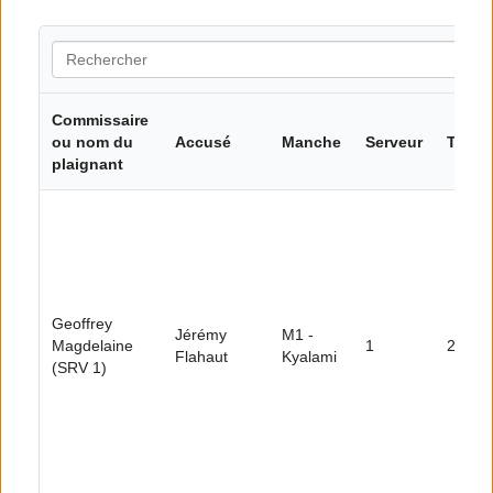
Commissaire
ou nom du
Accusé
Manche
Serveur
Tour
plaignant
Geoffrey
Jérémy
M1 -
Magdelaine
1
23
Flahaut
Kyalami
(SRV 1)