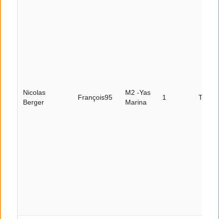
Nicolas
M2 -Yas
François95
1
Tour 8
Berger
Marina