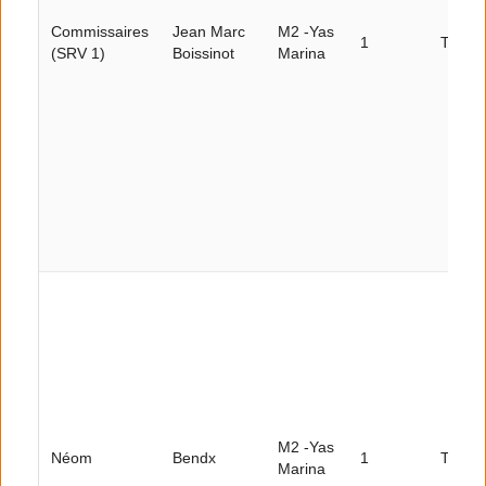
Commissaires
Jean Marc
M2 -Yas
1
Tour 2
(SRV 1)
Boissinot
Marina
M2 -Yas
Néom
Bendx
1
Tour 5
Marina