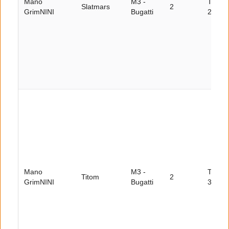
Mano
M3 -
Tour
Slatmars
2
GrimNINI
Bugatti
27
Mano
M3 -
Tour
Titom
2
GrimNINI
Bugatti
30