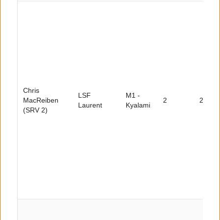
Chris
LSF
M1 -
MacReiben
2
25
Laurent
Kyalami
(SRV 2)