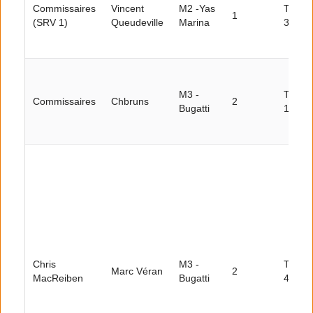
Commissaires
Vincent
M2 -Yas
Tour
1
(SRV 1)
Queudeville
Marina
36
M3 -
Tour
Commissaires
Chbruns
2
Bugatti
15
Chris
M3 -
Tour
Marc Véran
2
MacReiben
Bugatti
43